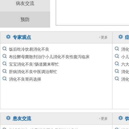
病友交流
预防
专家观点
+更多
饭后吃冷饮易消化不良
消
布拉酵母菌散剂治疗小儿消化不良性腹泻临床
​
宝宝消化不良?肠道菌来帮忙
六
肝病消化不良中医调治帮忙
消
消化不良胃药选择
消
患友交流
+更多