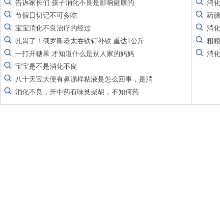
告诉家长们 孩子消化不良是影响健康的
消
节假日切记​不可多吃
药
宝宝消化不良治疗的经过
消
扎胃了！俄罗斯老太吞铁钉补铁 重达1公斤
粗
一打开糖果 才知道什么是别人家的妈妈
消
宝宝是不是消化不良
八十天宝大便有鼻涕样粘液是怎么回事，是消
消化不良，开中药有味艮柴胡，不知何药