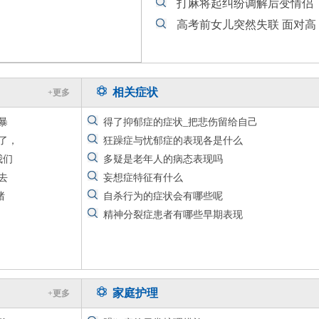
打麻将起纠纷调解后变情侣
高考前女儿突然失联 面对高
惊人病例：Inflixim
相关症状
+更多
惊人病例：Inflixim
暴
得了抑郁症的症状_把悲伤留给自己
惊人病例：Inflixim
了，
狂躁症与忧郁症的表现各是什么
惊人病例：Inflixim
我们
多疑是老年人的病态表现吗
惊人病例：Inflixim
去
妄想症特征有什么
惊人病例：Inflixim
绪
自杀行为的症状会有哪些呢
惊人病例：Inflixim
精神分裂症患者有哪些早期表现
家庭护理
+更多