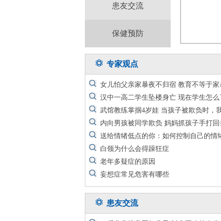
患友交流
保健预防
专家观点
女儿怕父亲家暴夜不归宿 教育不等于家
汉中一高二学生坠楼身亡 现在学生怎么
武馆教练掌掴4岁娃 当孩子被欺负时，
内向男孩被同学欺负 妈妈抓孩子手打回
送给情绪低点的你：如何控制自己的情
白领为什么会得躁狂症
老年多疑症的原因
妄想症常见危害有哪些
患友交流