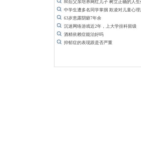
80后父亲培养网红儿子 树立正确的人生
中学生遭多名同学掌掴 欺凌对儿童心理
63岁患露阴癖7年余
沉迷网络游戏近2年，上大学挂科留级
酒精依赖症能治好吗
抑郁症的表现跟是否严重