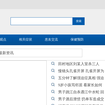
观点
相关症状
患友交流
保健预防
最新资讯
田村地区刘某入室杀三人
慢镜头孔雀开屏 孔雀开屏为
五分钟了解强迫症真相 强迫
9岁小孩骂邻居 看家长如何
男子跳江自杀遇江中水蛇 回
男子酒后泄愤 扔单车造成交