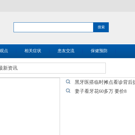
观点
相关症状
患友交流
保健预防
最新资讯
黑牙医搭临时摊点看诊背后
妻子看牙花60多万 要价8