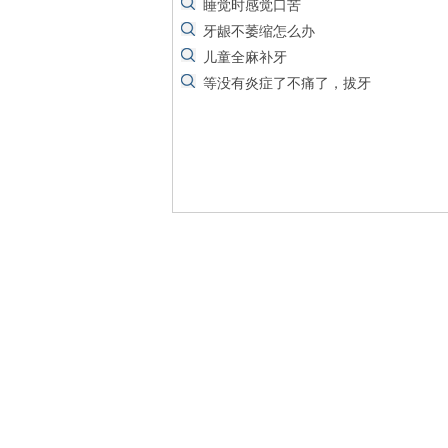
睡觉时感觉口苦
牙龈不萎缩怎么办
儿童全麻补牙
等没有炎症了不痛了，拔牙