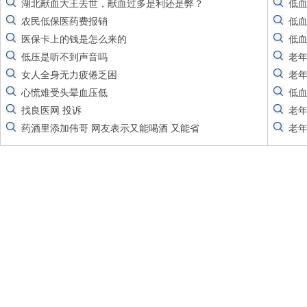
湖北献血大王去世，献血过多是利还是弊？
低
农民低保医药费报销
低血
医保卡上的钱是怎么来的
低
低压是听不到声音吗
老
女人全身无力疲倦乏困
老
心慌难受头晕血压低
低
找良医网 投诉
老
药酒里添加伟哥 网友表示又能喝酒 又能省
老