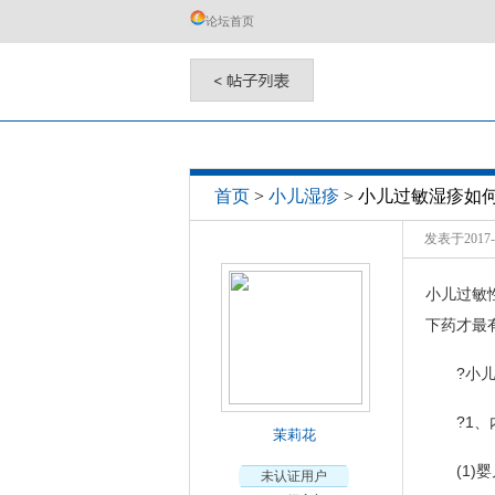
论坛首页
小儿过敏湿疹如
首页
>
小儿湿疹
>
发表于2017-0
小儿过敏
下药才最
?小儿
?1、
茉莉花
(1)婴
未认证用户