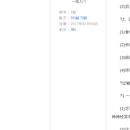
一级入门
(2)后
精华：2贴
帖子：
551贴 73回
?2、
注册：2017年02月04日
积分：
581
(1)食
(2)外
(3)病
(4)环
?过敏性
?1.一
(1)尽
神神经异
(2)注