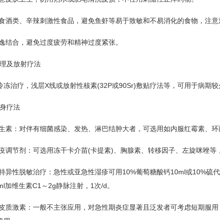
食酒类、辛辣刺激性食品，避免鱼虾等易于致敏和不易消化的食物，注意
逸结合，避免过度疲劳和精神过度紧张。
理及放射疗法
治疗，浅层X线或放射性核素(32P或90Sr)敷贴疗法等，可用于病期
身疗法
生素：对伴有细菌感染、发热、淋巴结肿大者，可选用如内服红霉素、环
疫调节剂：可选用冻干卡介苗(卡提素)、胸腺素、转移因子、左旋咪唑等
异性脱敏治疗：急性或亚急性湿疹可用10%葡萄糖酸钙10ml或10%硫代硫酸钠
ml加维生素C1～2g静脉注射，1次/d。
皮质激素：一般不主张应用，对急性期炎症显著且泛发者可考虑短期服用，如