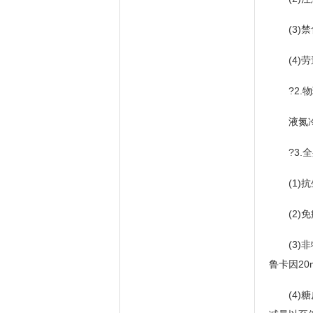
(3)禁
(4)劳
?2.物
液氮冷冻
?3.全
(1)抗
(2)免
(3)非特
鲁卡因20
(4)糖