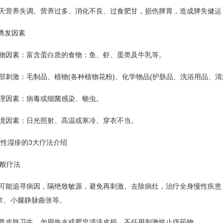
天营养失调。营养过多、消化不良、过食肥甘，损伤脾胃，造成脾失健运
诱发因素
物因素：富含蛋白质的食物：鱼、虾、蛋类及牛乳等。
部刺激：毛制品、植物(各种植物花粉)、化学物品(护肤品、洗浴用品、清
理因素：病毒或细菌感染、蛲虫。
境因素：日光照射、高温或寒冷、穿衣不当。
湿疹的3大疗法介绍
般疗法
可能追寻病因，隔绝致敏源，避免再刺激。去除病灶，治疗全身慢性疾患
常、小腿静脉曲张等。
意皮肤卫生，勿用热水或肥皂清洗皮损，不任用刺激性止痒药物。