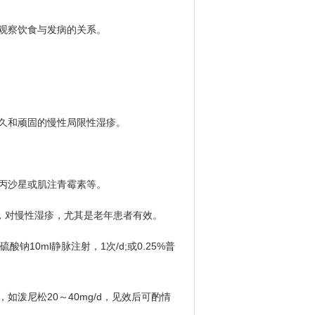
观察饮食与发病的关系。
较久和顽固的慢性局限性湿疹。
丙沙星或肌注青霉素等。
，对慢性湿疹，尤其是老年患者有效。
10ml静脉注射，1次/d;或0.25%普
泼尼松20～40mg/d，见效后可酌情