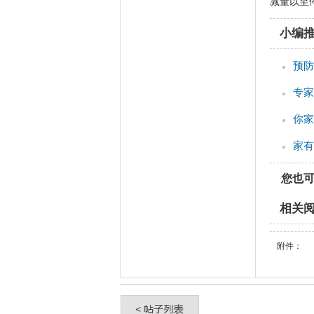
减量以至
小编
预防
专家
你家
家有
您也
相关
附件：