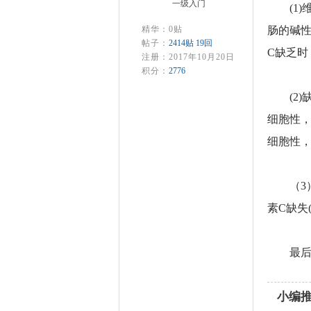
一级入门
(1
精华：0贴
肠的碱
帖子：
2414贴 19回
C缺乏
注册：2017年10月20日
积分：
2776
(2
细胞性
细胞性
（
3
素C缺失
最
小编