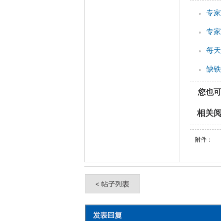
专家
专家
每天
缺铁
您也
相关
附件：