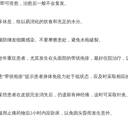
右即可痊愈，治愈后一般不会复发。
、多休息，给以易消化的饮食和充足的水分。
、预防继发细菌感染。不要摩擦患处，避免水疱破裂。
、老年重症患者，尤其发生在头面部的带状疱疹，最好住院治疗，
患“带状疱疹”提示患者身体免疫力处于低状态，应及时采取相应
、某些患者在皮损完全消失后，仍遗留有神经痛，这时可采取针灸
服用止痛药物后2小时内应卧床，以免因头昏而发生意外。