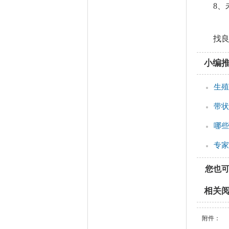
8
找
小编
生殖
带状
哪些
专家
您也
相关
附件：