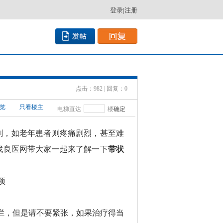
登录
|
注册
点击：982 | 回复：0
览
只看楼主
电梯直达
楼
确定
剧，如老年患者则疼痛剧烈，甚至难
找良医网带大家一起来了解一下
带状
烂，但是请不要紧张，如果治疗得当