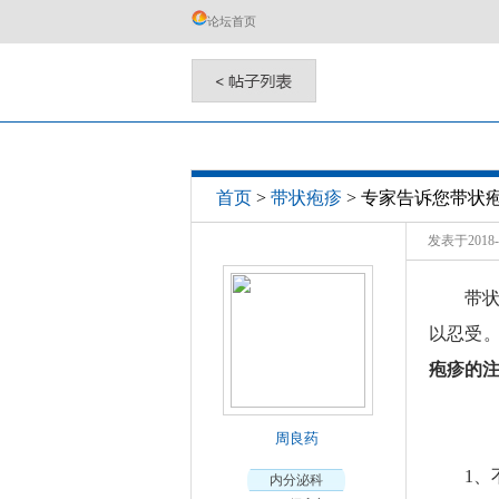
论坛首页
专家告诉您带状
首页
>
带状疱疹
>
发表于2018-0
带
以忍受
疱疹的
周良药
1
内分泌科