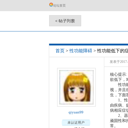
论坛首页
性功能低下的
首页
>
性功能障碍
>
发表于2017-0
核心提示
欲低下，
性功能低
视，并且
生，下面
1、性欲
由疾病、
病相应症
qiyuan99
2、器质
顽固性和
未认证用户
常。