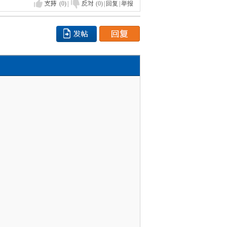
(0)
|
(0)
|
回复
|
举报