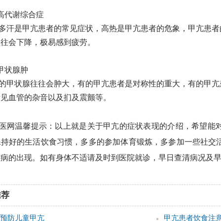
高代谢综合症
多汗是甲亢患者的常见症状，高热是甲亢患者的危象，甲亢患者
往往会下降，极易感到疲劳。
甲状腺肿
的甲状腺往往会肿大，有的甲亢患者是对称性的重大，有的甲亢
听见血管的杂音以及扪及震颤等。
医网温馨提示：
以上就是关于甲亢的症状表现的介绍，
希望能
保持好的生活
饮食
习惯，多多的参加体育锻炼，多参加一些社交
疾病的
出现
。
如有身体不适请及时到医院就诊，早日查清病况及
推荐
预防儿童甲亢
甲亢患者饮食注