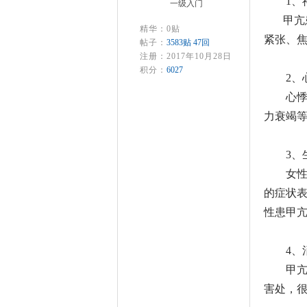
1、
一级入门
甲亢
精华：0贴
紧张、
帖子：
3583贴 47回
注册：2017年10月28日
积分：
6027
2、
心
力衰竭
3、
女
的症状
性患甲
4、
甲
害处，