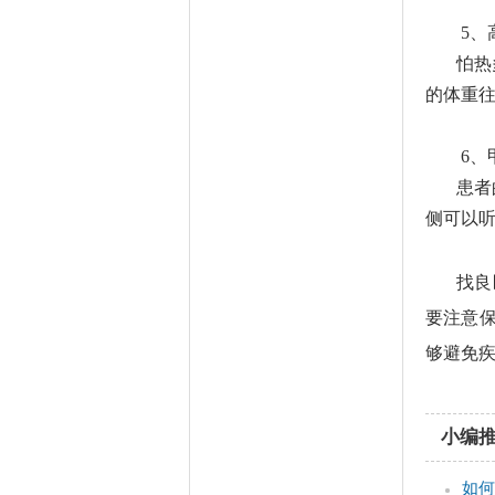
5、
怕热
的体重
6、
患者
侧可以
找良
要注意
够
避免
小编
如何