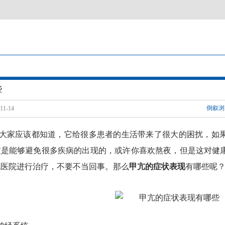
些
倒叙浏
1-14
大家应该都知道，它
给
很多
患者
的
生活
带来了很大
的困扰，
如
惯
是能够
避免
很多
疾病的
出现的
，或许你喜欢熬夜，但是这对健
规医院进行治疗，不要不当回事。那么
甲亢的症状表现
有哪些
呢