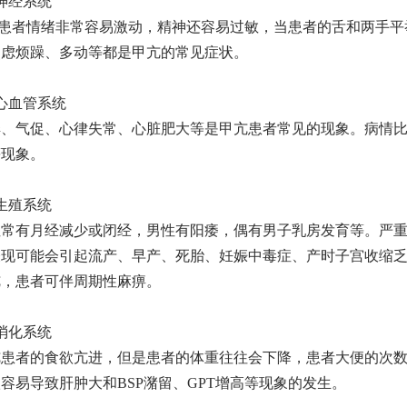
神经系统
患者
情绪
非常
容易激动，精神
还容易
过敏，当患者的舌和两手平
焦虑烦躁、多动等都是甲亢的常见症状。
心血管系统
悸、气促、心律失常、心脏肥大等是甲亢患者常见的现象。病情
等现象。
生殖系统
性常有月经减少或闭经，男性有阳痿，偶有男子乳房发育等。严
表现可能会引起流产、早产、死胎、妊娠中毒症、产时子宫收缩
亢，患者可伴周期性麻痹。
消化系统
亢患者的食欲亢进，但是患者的体重往往会下降，患者大便的次
很容易导致肝肿大和
BSP潴留、GPT增高等现象的发生。