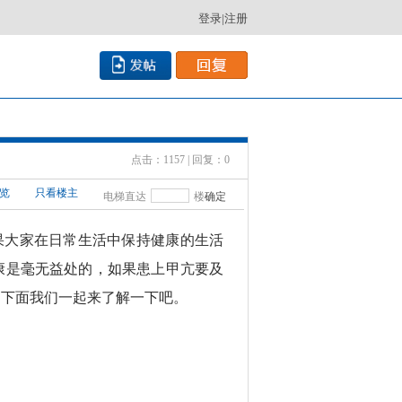
登录
|
注册
点击：1157 | 回复：0
览
只看楼主
电梯直达
楼
确定
果大家
在
日常
生活中保持健康的
生活
康是毫无益处的，如果患上甲亢要及
？
下面我们一起来了解一下吧。