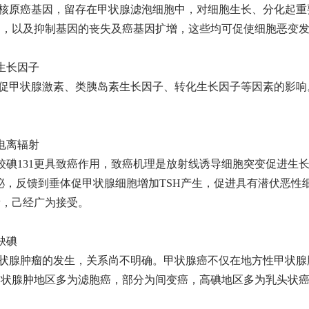
核原癌基因，留存在甲状腺滤泡细胞中，对细胞生长、分化起重
达，以及抑制基因的丧失及癌基因扩增，这些均可促使细胞恶变
生长因子
促甲状腺激素、类胰岛素生长因子、转化生长因子等因素的影响
。
电离辐射
较碘131更具致癌作用，致癌机理是放射线诱导细胞突变促进生
泌，反馈到垂体促甲状腺细胞增加TSH产生，促进具有潜伏恶性
素，己经广为接受。
缺碘
状腺肿瘤的发生，关系尚不明确。甲状腺癌不仅在地方性甲状腺
甲状腺肿地区多为滤胞癌，部分为间变癌，高碘地区多为乳头状