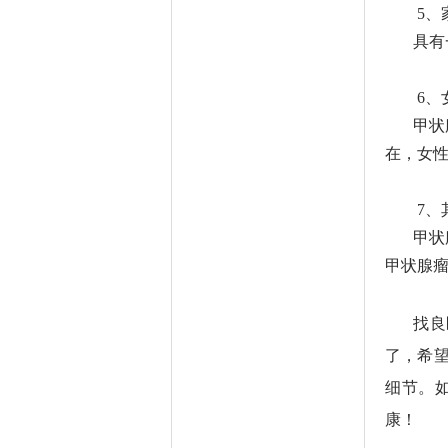
5、
具有
6、
甲状
在，女
7、
甲状
甲状腺
找良
了，希
细节。
康！