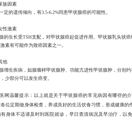
家族因素
一定的遗传倾向，有
3.5-6.2%同患甲状腺癌的可能性。
女性激素
腺的生长受
TSH支配，对甲状腺癌起促进作用。甲状腺乳头状
性激素有可能作为致癌因素之一。
其他
腺增生疾病，如腺瘤样甲状腺肿、功能亢进性甲状腺肿，分别约
瘤，少部分可以发生癌变。
医网温馨提示：以上就是关于甲状腺癌的常见病因有哪些
的
介
望各位定期做身体检查，养成良好的生活饮食习惯，形成健康的
如有身体不适请及时到医院就诊，早日查清病况及早治疗，以