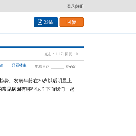
登录
|
注册
点击：1117 | 回复：0
览
只看楼主
电梯直达
楼
确定
趋势。发病年龄在
20岁以后明显上
的常见病因
有哪些呢？
下面我们一起