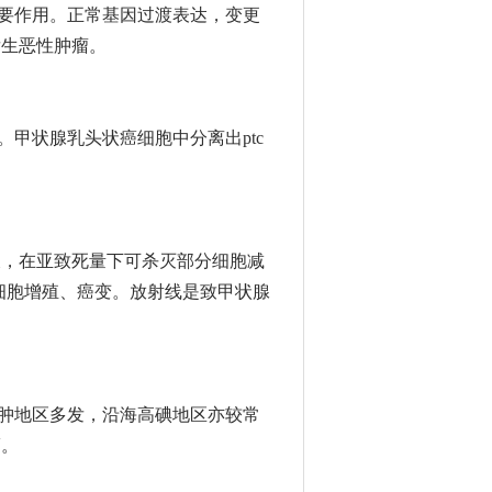
要作用。正常基因过渡表达，变更
发生恶性肿瘤。
。甲状腺乳头状癌细胞中分离出
ptc
长，在亚致死量下可杀灭部分细胞减
细胞增殖、癌变。放射线是致甲状腺
肿地区多发，沿海高碘地区亦较常
癌。