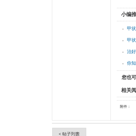
小编
甲状
甲状
治好
你知
您也
相关
附件：