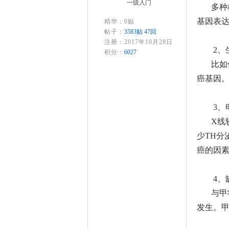
一级入门
多种
基因表
精华：0贴
帖子：
3583贴 47回
注册：2017年10月28日
2、
积分：
6027
比如
癌基因
3、
X线
少TH分
癌的因
4、
与甲
发生。