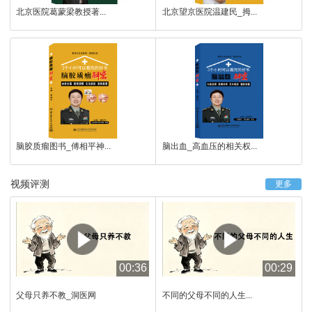
北京医院葛蒙梁教授著...
北京望京医院温建民_拇...
脑胶质瘤图书_傅相平神...
脑出血_高血压的相关权...
视频评测
更多
00:36
00:29
父母只养不教_洞医网
不同的父母不同的人生...