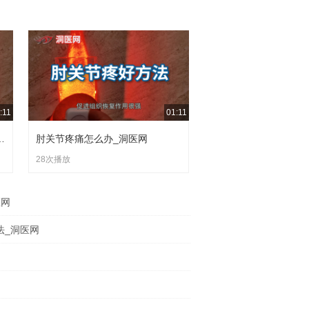
:11
01:11
头一按就痛_洞医网
肘关节疼痛怎么办_洞医网
28次播放
医网
法_洞医网
网