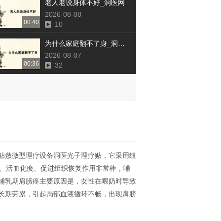
老人老说身体不好_洞医网
2026-08-08
00:40
10
为什么家庭翻不了身_洞医网
2026-08-07
00:36
32
贴敷微型理疗设备洞医光子理疗贴，它采用纽
、活血化瘀、促进组织恢复作用非常棒，哺
哺乳期肩膀疼主要原因是，女性在喂奶时导致
长期劳累，引起局部血液循环不畅，出现肩膀
膀疼的复发非常有帮助