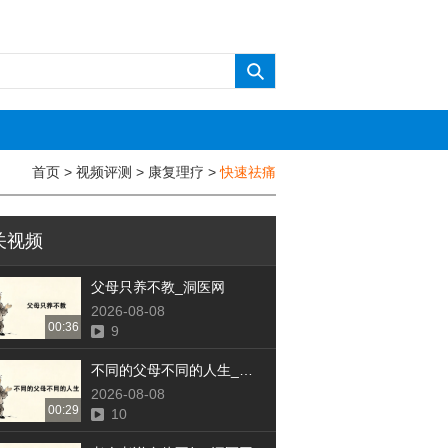
首页
>
视频评测
>
康复理疗
>
快速祛痛
关视频
父母只养不教_洞医网
2026-08-08
00:36
9
不同的父母不同的人生_洞医网
2026-08-08
00:29
10