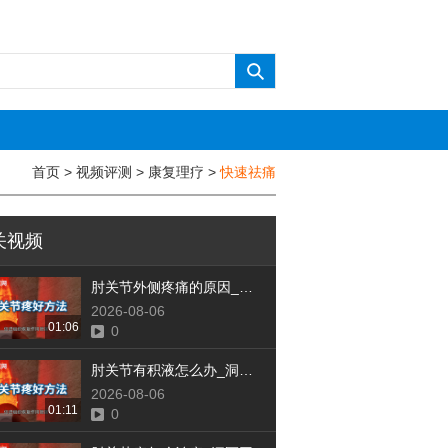
首页
>
视频评测
>
康复理疗
>
快速祛痛
关视频
肘关节外侧疼痛的原因_洞医网
2026-08-06
01:06
0
肘关节有积液怎么办_洞医网
2026-08-06
01:11
0